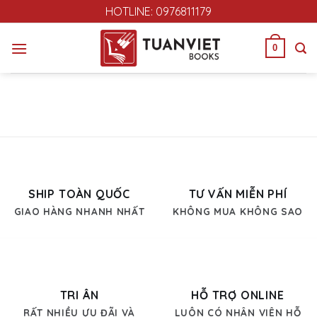
Skip
HOTLINE: 0976811179
to
content
0
SHIP TOÀN QUỐC
TƯ VẤN MIỄN PHÍ
GIAO HÀNG NHANH NHẤT
KHÔNG MUA KHÔNG SAO
TRI ÂN
HỖ TRỢ ONLINE
RẤT NHIỀU ƯU ĐÃI VÀ
LUÔN CÓ NHÂN VIÊN HỖ