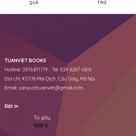
QUÀ
TRỢ
TUANVIET BOOKS
Hotline: 0976.811.179 - Tel: 024-6267-0616
Địa chỉ: 47/176 Mai Dịch, Cầu Giấy, Hà Nội
Email:
sanxuattuanviet@gmail.com
Đặt in
Túi giấy
500
₫