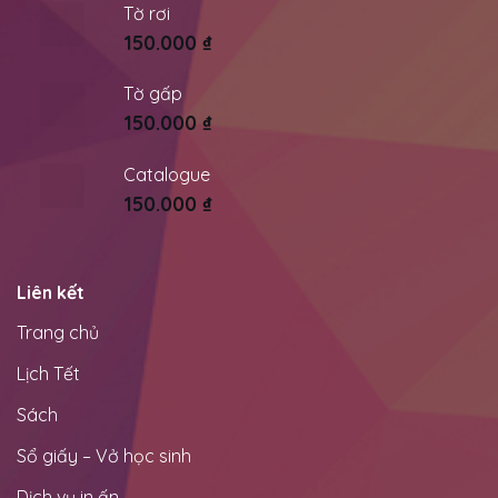
Tờ rơi
150.000
₫
Tờ gấp
150.000
₫
Catalogue
150.000
₫
Liên kết
Trang chủ
Lịch Tết
Sách
Sổ giấy – Vở học sinh
Dịch vụ in ấn