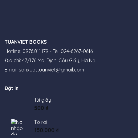
TUANVIET BOOKS
Hotline: 0976.811.179 - Tel: 024-6267-0616
Địa chỉ: 47/176 Mai Dịch, Cầu Giấy, Hà Nội
Email:
sanxuattuanviet@gmail.com
Đặt in
Túi giấy
500
₫
Tờ rơi
150.000
₫