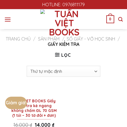
Skip
HOTLINE: 0976811179
to
content
0
TRANG CHỦ
/
SẢN PHẨM
/
SỔ GIẤY - VỞ HỌC SINH
/
GIẤY KIỂM TRA
LỌC
TUANVIET BOOKS Giấy
Giảm giá!
kiểm tra kẻ ngang
không chấm ĐL 70 GSM
(1 túi – 30 tờ đôi + đơn)
16.000
₫
Original
14.000
₫
Current