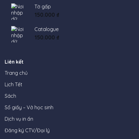
Tờ gấp
150.000
₫
Catalogue
150.000
₫
Liên kết
Trang chủ
Lịch Tết
Sách
Sổ giấy – Vở học sinh
Dịch vụ in ấn
Đăng ký CTV/Đại lý