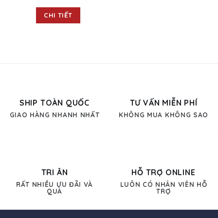
price
price
was:
is:
16.000 ₫.
14.000 ₫.
CHI TIẾT
SHIP TOÀN QUỐC
TƯ VẤN MIỄN PHÍ
GIAO HÀNG NHANH NHẤT
KHÔNG MUA KHÔNG SAO
TRI ÂN
HỖ TRỢ ONLINE
RẤT NHIỀU ƯU ĐÃI VÀ
LUÔN CÓ NHÂN VIÊN HỖ
QUÀ
TRỢ