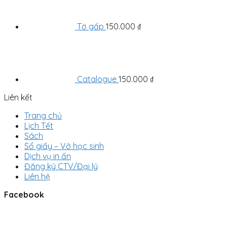
Tờ gấp
150.000
₫
Catalogue
150.000
₫
Liên kết
Trang chủ
Lịch Tết
Sách
Sổ giấy – Vở học sinh
Dịch vụ in ấn
Đăng ký CTV/Đại lý
Liên hệ
Facebook