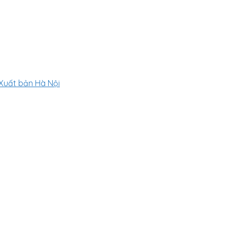
biết
à Xuất bản Hà Nội