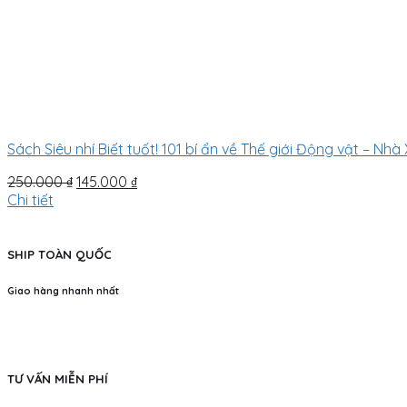
Sách Siêu nhí Biết tuốt! 101 bí ẩn về Thế giới Động vật – Nh
Original
Current
250.000
₫
145.000
₫
price
price
Chi tiết
was:
is:
250.000 ₫.
145.000 ₫.
SHIP TOÀN QUỐC
Giao hàng nhanh nhất
TƯ VẤN MIỄN PHÍ