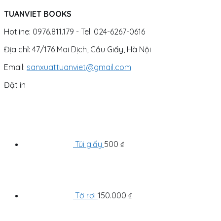
TUANVIET BOOKS
Hotline: 0976.811.179 - Tel: 024-6267-0616
Địa chỉ: 47/176 Mai Dịch, Cầu Giấy, Hà Nội
Email:
sanxuattuanviet@gmail.com
Đặt in
Túi giấy
500
₫
Tờ rơi
150.000
₫