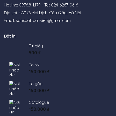
Hotline: 0976.811.179 - Tel: 024-6267-0616
Địa chỉ: 47/176 Mai Dịch, Cầu Giấy, Hà Nội
Email:
sanxuattuanviet@gmail.com
Đặt in
Túi giấy
500
₫
Tờ rơi
150.000
₫
Tờ gấp
150.000
₫
Catalogue
150.000
₫