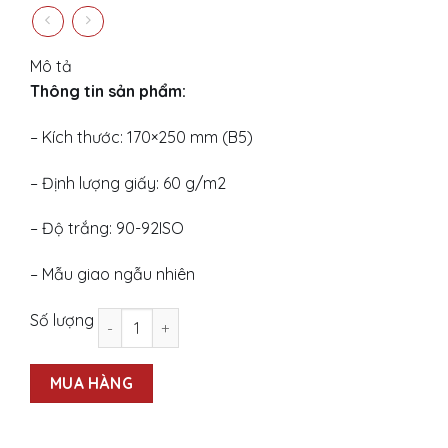
price
price
was:
is:
127.000 ₫.
87.000 ₫.
Mô tả
Thông tin sản phẩm:
– Kích thước: 170×250 mm (B5)
– Định lượng giấy: 60 g/m2
– Độ trắng: 90-92ISO
– Mẫu giao ngẫu nhiên
Túi Vở kẻ ngang Enlight - Fruits (120 trang - 10 
Số lượng
MUA HÀNG