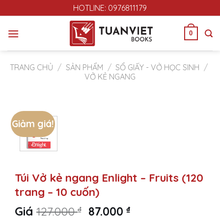
Skip
HOTLINE: 0976811179
to
content
0
TRANG CHỦ
/
SẢN PHẨM
/
SỔ GIẤY - VỞ HỌC SINH
/
VỞ KẺ NGANG
Giảm giá!
Túi Vở kẻ ngang Enlight – Fruits (120
trang – 10 cuốn)
Original
Current
Giá
127.000
₫
87.000
₫