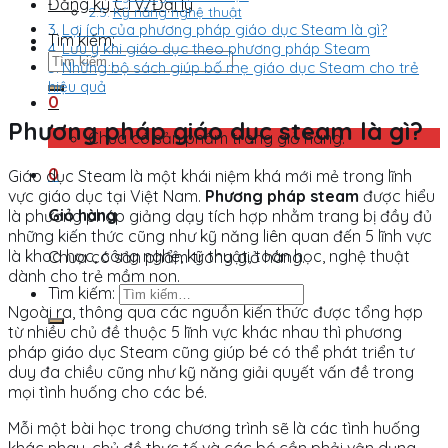
Đăng ký CTV/Đại lý
Kỹ năng nghệ thuật
Lợi ích của phương pháp giáo dục Steam là gì?
Tìm kiếm:
Lưu ý khi giáo dục theo phương pháp Steam
Những bộ sách giúp bố mẹ giáo dục Steam cho trẻ
hiệu quả
0
Phương pháp giáo dục steam là gì?
Chưa có sản phẩm trong giỏ hàng.
0
Giáo dục Steam là một khái niệm khá mới mẻ trong lĩnh
vực giáo dục tại Việt Nam.
Phương pháp steam
được hiểu
Giỏ hàng
là phương pháp giảng dạy tích hợp nhằm trang bị đầy đủ
những kiến thức cũng như kỹ năng liên quan đến 5 lĩnh vực
là khoa học, công nghệ, kỹ thuật, toán học, nghệ thuật
Chưa có sản phẩm trong giỏ hàng.
dành cho trẻ mầm non.
Tìm kiếm:
Ngoài ra, thông qua các nguồn kiến thức được tổng hợp
từ nhiều chủ đề thuộc 5 lĩnh vực khác nhau thì phương
pháp giáo dục Steam cũng giúp bé có thể phát triển tư
duy đa chiều cũng như kỹ năng giải quyết vấn đề trong
mọi tình huống cho các bé.
Mỗi một bài học trong chương trình sẽ là các tình huống