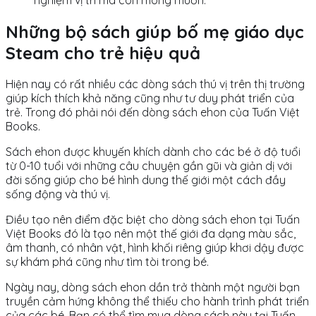
Những bộ sách giúp bố mẹ giáo dục
Steam cho trẻ hiệu quả
Hiện nay có rất nhiều các dòng sách thú vị trên thị trường
giúp kích thích khả năng cũng như tư duy phát triển của
trẻ. Trong đó phải nói đến dòng sách ehon của Tuấn Việt
Books.
Sách ehon được khuyến khích dành cho các bé ở độ tuổi
từ 0-10 tuổi với những câu chuyện gần gũi và giản dị với
đời sống giúp cho bé hình dung thế giới một cách đầy
sống động và thú vị.
Điều tạo nên điểm đặc biệt cho dòng sách ehon tại Tuấn
Việt Books đó là tạo nên một thế giới đa dạng màu sắc,
âm thanh, có nhân vật, hình khối riêng giúp khơi dậy được
sự khám phá cũng như tìm tòi trong bé.
Ngày nay, dòng sách ehon dần trở thành một người bạn
truyền cảm hứng không thể thiếu cho hành trình phát triển
của các bé. Bạn có thể tìm mua dòng sách này tại Tuấn