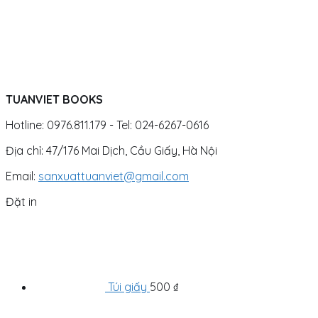
TUANVIET BOOKS
Hotline: 0976.811.179 - Tel: 024-6267-0616
Địa chỉ: 47/176 Mai Dịch, Cầu Giấy, Hà Nội
Email:
sanxuattuanviet@gmail.com
Đặt in
Túi giấy
500
₫