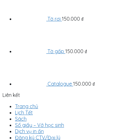
Tờ rơi
150.000
₫
Tờ gấp
150.000
₫
Catalogue
150.000
₫
Liên kết
Trang chủ
Lịch Tết
Sách
Sổ giấy – Vở học sinh
Dịch vụ in ấn
Đăng ký CTV/Đại lý