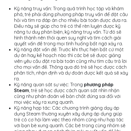
Kỹ năng truy vấn: Trong quá trình học tập và khám
phá, trẻ phải dùng phương pháp truy vấn để đặt câu
hỏi và tìm ra đáp án cho nhiều bài toán được đưa ra.
Điều này sẽ giúp cho trẻ có thể rèn luyện được kỹ
năng tư duy phản biện, kỹ năng truy vấn. Từ đó sẽ
hình thành nên thói quen suy nghĩ và tìm cách giải
quyết vấn đề trong mọi tình huống bất ngờ xảy ra.
Kỹ năng đặt vấn đề: Trước khi thực hiện bất cứ một
dự án hay kế hoạch nào thì các bé sẽ được giảng
viên yêu cầu đặt ra bài toán cũng như tìm câu trả lời
cho mọi vấn đề. Thông qua đó trẻ sẽ học được cách
phân tích, nhận định và dự đoán được kết quả sẽ xảy
ra.
Kỹ năng quan sát sự việc: Trong
phương pháp
Steam
, trẻ sẽ học được cách quan sát nhìn nhận
cũng như phán đoán về bản chất đúng sai đối với
mọi việc xảy ra xung quanh.
Kỹ năng hợp tác: Các chương trình giảng dạy áp
dụng Steam thường xuyên xây dựng áp dụng giúp
trẻ có cơ hội làm việc theo nhóm cũng như hợp tác
với bạn bè xung quanh. Các bé trong cùng nhóm sẽ