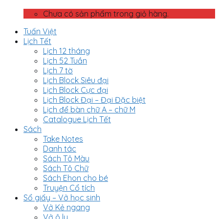
Chưa có sản phẩm trong giỏ hàng.
Tuấn Việt
Lịch Tết
Lịch 12 tháng
Lịch 52 Tuần
Lịch 7 tờ
Lịch Block Siêu đại
Lịch Block Cực đại
Lịch Block Đại – Đại Đặc biệt
Lịch để bàn chữ A – chữ M
Catalogue Lịch Tết
Sách
Take Notes
Danh tác
Sách Tô Màu
Sách Tô Chữ
Sách Ehon cho bé
Truyện Cổ tích
Sổ giấy – Vở học sinh
Vở Kẻ ngang
Vở ô ly