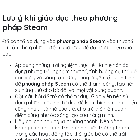
Lưu ý khi giáo dục theo phương
pháp Steam
Để có thể áp dụng vào
phương pháp Steam
vào thực tế
thì cần chú ý những điểm dưới đây để đạt được hiệu quả
cao:
Áp dụng những trải nghiệm thực tế: Ba mẹ nên áp
dụng những trải nghiệm thực tế, tình huống cụ thể để
con xử lý và sáng tạo. Đây cũng là yếu tố quan trọng
để
phương pháp Steam
có thể thành công, tạo nên
sự hứng thú cho bé đối với mọi vật xung quanh.
Đặt câu hỏi để trẻ có thể tư duy: Giáo viên nên sử
dụng những câu hỏi tư duy để kích thích sự phát triển
cũng như trí tò mò của trẻ, cho trẻ thể hiện quan
điểm cũng như óc sáng tạo của riêng mình.
Hãy coi con như người trưởng thành: Nên dành
không gian cho con trở thành người trưởng thành
trong các hoạt động tập thể, giúp bé có thể trải
nghiệm vị trí mà con mong muốn.