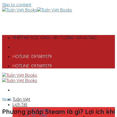
Skip to content
THIẾT KẾ ĐỘC ĐÁO - ẤN TƯỢNG -SÁNG TẠO
HOTLINE: 0976811179
HOTLINE: 0976811179
Tuấn Việt
Tin tức
Lịch Tết
Lịch 12 tháng
Phương pháp Steam là gì? Lợi ích khi
Lịch 52 Tuần