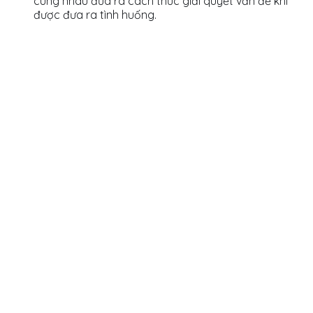
cùng nhau đưa ra cách thức giải quyết vấn đề khi
được đưa ra tình huống.