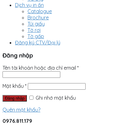
Dịch vụ in ấn
Catalogue
Brochure
Túi giấy
Tờ rơi
Tờ gấp
Đăng ký CTV/Đại lý
Đăng nhập
Tên tài khoản hoặc địa chỉ email
*
Mật khẩu
*
Ghi nhớ mật khẩu
Đăng nhập
Quên mật khẩu?
0976.811.179