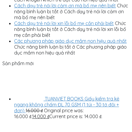
Cách dạy trẻ nói lời cảm ơn mà bố mẹ nên biết
Chức
năng bình luận bị tắt
ở Cách dạy trẻ nói lời cảm ơn
mà bố mẹ nên biết
Cách dạy trẻ nói lời xin lỗi bố mẹ cần phải biết
Chức
năng bình luận bị tắt
ở Cách dạy trẻ nói lời xin lỗi bố
mẹ cần phải biết
Các phương pháp giáo dục mầm non hiệu quả nhất
Chức năng bình luận bị tắt
ở Các phương pháp giáo
dục mầm non hiệu quả nhất
Sản phẩm mới
TUANVIET BOOKS Giấy kiểm tra kẻ
ngang không chấm ĐL 70 GSM (1 túi - 30 tờ đôi +
đơn)
16.000
₫
Original price was:
16.000 ₫.
14.000
₫
Current price is: 14.000 ₫.