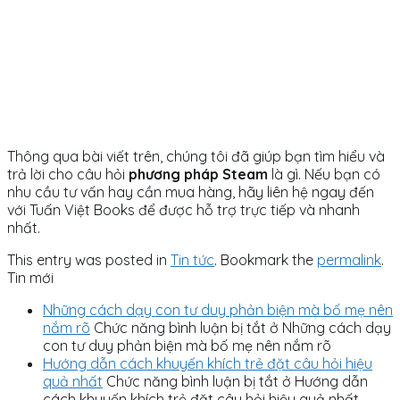
Thông qua bài viết trên, chúng tôi đã giúp bạn tìm hiểu và
trả lời cho câu hỏi
phương pháp Steam
là gì. Nếu bạn có
nhu cầu tư vấn hay cần mua hàng, hãy liên hệ ngay đến
với Tuấn Việt Books để được hỗ trợ trực tiếp và nhanh
nhất.
This entry was posted in
Tin tức
. Bookmark the
permalink
.
Tin mới
Những cách dạy con tư duy phản biện mà bố mẹ nên
nắm rõ
Chức năng bình luận bị tắt
ở Những cách dạy
con tư duy phản biện mà bố mẹ nên nắm rõ
Hướng dẫn cách khuyến khích trẻ đặt câu hỏi hiệu
quả nhất
Chức năng bình luận bị tắt
ở Hướng dẫn
cách khuyến khích trẻ đặt câu hỏi hiệu quả nhất