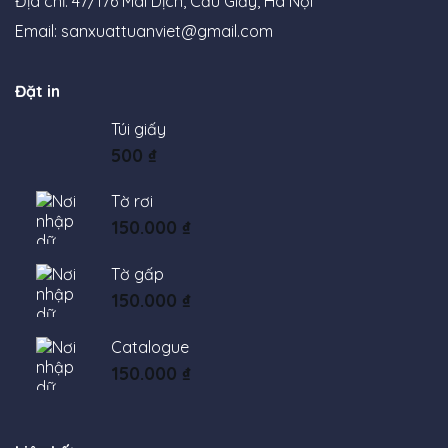
Địa chỉ: 47/176 Mai Dịch, Cầu Giấy, Hà Nội
Email:
sanxuattuanviet@gmail.com
Đặt in
Túi giấy
500
₫
Tờ rơi
150.000
₫
Tờ gấp
150.000
₫
Catalogue
150.000
₫