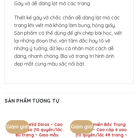
Gáy vở dễ dàng lật mở các trang
Thiết kế gáy vở chắc chắn dễ dàng lật mở các
trang khi viết mà không làm bung, hỏng giấy.
Sản phẩm có thể dùng để ghi chép bài học, viết
lại những đoạn thơ, văn tâm đắc hay tô vẽ
những ý tưởng, dữ liệu cá nhân một cách dễ
dàng, nhanh chóng. Bìa vở trang trí hình ảnh
đẹp mắt cùng màu sắc nổi bật.
SẢN PHẨM TƯƠNG TỰ
Vở Ô ly Wild Dinos – Cao
Vở Ô ly miền Bắc Trạng
Giảm giá!
Giảm giá!
cấp 6 sao (10 quyển/lốc
nguyển – Cao cấp 6 sao
80 trang – Giao mẫu
(10 quyển/lốc 48 trang –