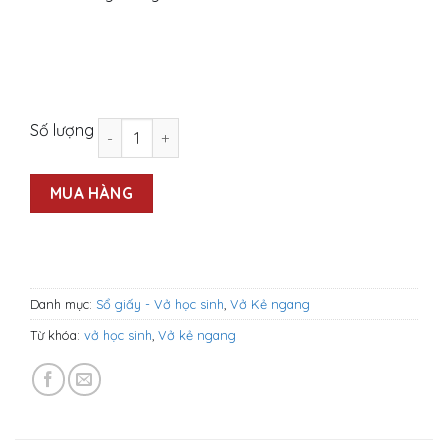
TUANVIET BOOKS Vở kẻ ngang Primer (120tr - Gi
Số lượng
MUA HÀNG
Danh mục:
Sổ giấy - Vở học sinh
,
Vở Kẻ ngang
Từ khóa:
vở học sinh
,
Vở kẻ ngang