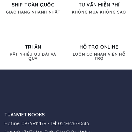
SHIP TOÀN QUỐC
TƯ VẤN MIỄN PHÍ
GIAO HÀNG NHANH NHẤT
KHÔNG MUA KHÔNG SAO
TRI ÂN
HỖ TRỢ ONLINE
RẤT NHIỀU ƯU ĐÃI VÀ
LUÔN CÓ NHÂN VIÊN HỖ
QUÀ
TRỢ
TUANVIET BOOKS
Hotline: 0976.811.179 - Tel: 024-6267-0616