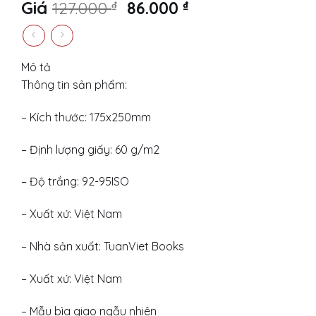
Original
Current
Giá
127.000
₫
86.000
₫
price
price
was:
is:
127.000 ₫.
86.000 ₫.
Mô tả
Thông tin sản phẩm:
– Kích thước: 175x250mm
– Định lượng giấy: 60 g/m2
– Độ trắng: 92-95ISO
– Xuất xứ: Việt Nam
– Nhà sản xuất: TuanViet Books
– Xuất xứ: Việt Nam
– Mẫu bìa giao ngẫu nhiên