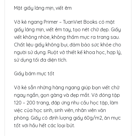
Mặt giấy láng mịn, viết êm
Vở kẻ ngang Primer – TuanViet Books có mặt
giấy láng mịn, viết êm tay, tạo nét chữ đẹp. Giấy
viết không nhòe, không thấm mực ra trang sau.
Chất liệu giấy không bụi, đảm bảo sức khỏe cho
người sử dụng. Ruột vở thiết kế khoa học, hợp lý,
sử dụng tối đa diện tích.
Giấy bám mực tốt
Vở kẻ sẵn những hàng ngang giúp bạn viết chữ
ngay ngắn, gọn gàng và đẹp mắt. Vở đóng tập
120 – 200 trang, đáp ứng nhu cầu học tập, làm
việc của học sinh, sinh viên, nhân viên văn
phòng. Giấy có định lượng giấy 60g/m2, ăn mực
tốt với hầu hết các loại bút.