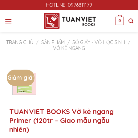
Skip
HOTLINE: 0976811179
to
content
0
TRANG CHỦ
/
SẢN PHẨM
/
SỔ GIẤY - VỞ HỌC SINH
/
VỞ KẺ NGANG
Giảm giá!
TUANVIET BOOKS Vở kẻ ngang
Primer (120tr – Giao mẫu ngẫu
nhiên)