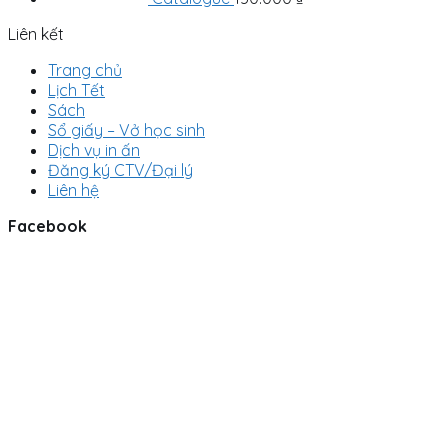
Liên kết
Trang chủ
Lịch Tết
Sách
Sổ giấy – Vở học sinh
Dịch vụ in ấn
Đăng ký CTV/Đại lý
Liên hệ
Facebook