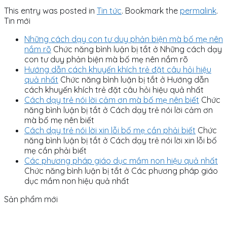
This entry was posted in
Tin tức
. Bookmark the
permalink
.
Tin mới
Những cách dạy con tư duy phản biện mà bố mẹ nên
nắm rõ
Chức năng bình luận bị tắt
ở Những cách dạy
con tư duy phản biện mà bố mẹ nên nắm rõ
Hướng dẫn cách khuyến khích trẻ đặt câu hỏi hiệu
quả nhất
Chức năng bình luận bị tắt
ở Hướng dẫn
cách khuyến khích trẻ đặt câu hỏi hiệu quả nhất
Cách dạy trẻ nói lời cảm ơn mà bố mẹ nên biết
Chức
năng bình luận bị tắt
ở Cách dạy trẻ nói lời cảm ơn
mà bố mẹ nên biết
Cách dạy trẻ nói lời xin lỗi bố mẹ cần phải biết
Chức
năng bình luận bị tắt
ở Cách dạy trẻ nói lời xin lỗi bố
mẹ cần phải biết
Các phương pháp giáo dục mầm non hiệu quả nhất
Chức năng bình luận bị tắt
ở Các phương pháp giáo
dục mầm non hiệu quả nhất
Sản phẩm mới