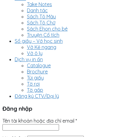
Take Notes
Danh tác
Sách Tô Màu
Sách Tô Chữ
Sách Ehon cho bé
Truyện Cổ tích
Sổ giấy – Vở học sinh
Vở Kẻ ngang
Vở ô ly
Dịch vụ in ấn
Catalogue
Brochure
Túi giấy
Tờ rơi
Tờ gấp
Đăng ký CTV/Đại lý
Đăng nhập
Tên tài khoản hoặc địa chỉ email
*