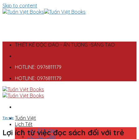
Skip to content
THIẾT KẾ ĐỘC ĐÁO - ẤN TƯỢNG -SÁNG TẠO
HOTLINE: 0976811179
HOTLINE: 0976811179
Tuấn Việt
Tin tức
Lịch Tết
Lịch 12 tháng
Lợi ích từ việc đọc sách đối với trẻ
Lịch 52 Tuần