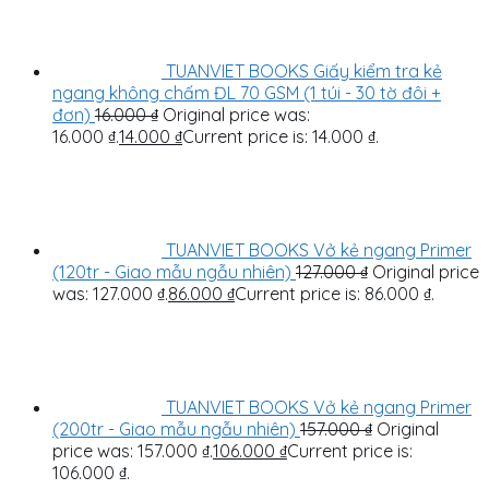
TUANVIET BOOKS Giấy kiểm tra kẻ
ngang không chấm ĐL 70 GSM (1 túi - 30 tờ đôi +
đơn)
16.000
₫
Original price was:
16.000 ₫.
14.000
₫
Current price is: 14.000 ₫.
TUANVIET BOOKS Vở kẻ ngang Primer
(120tr - Giao mẫu ngẫu nhiên)
127.000
₫
Original price
was: 127.000 ₫.
86.000
₫
Current price is: 86.000 ₫.
TUANVIET BOOKS Vở kẻ ngang Primer
(200tr - Giao mẫu ngẫu nhiên)
157.000
₫
Original
price was: 157.000 ₫.
106.000
₫
Current price is:
106.000 ₫.