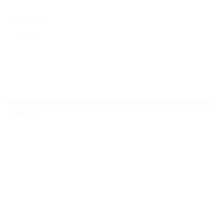
Danh mục:
Sách
,
Truyện Cổ tích
Từ khóa:
Chinh phục
,
Funtastic English
,
Sách
,
Tiếng Anh
MÔ TẢ