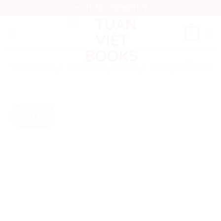
Skip
HOTLINE: 0976811179
to
content
0
TRANG CHỦ
/
SẢN PHẨM
/
SÁCH
/
TRUYỆN CỔ TÍCH
Giảm giá!