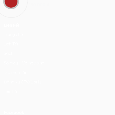
150.000
₫
Liên kết
Trang chủ
Lịch Tết
Sách
Sổ giấy – Vở học sinh
Dịch vụ in ấn
Đăng ký CTV/Đại lý
Liên hệ
Facebook