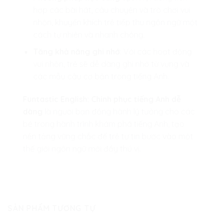
hợp các bài hát, câu chuyện và trò chơi vui
nhộn, khuyến khích trẻ tiếp thu ngôn ngữ một
cách tự nhiên và nhanh chóng.
Tăng khả năng ghi nhớ
: Với các hoạt động
vui nhộn, trẻ sẽ dễ dàng ghi nhớ từ vựng và
các mẫu câu cơ bản trong tiếng Anh.
Funtastic English: Chinh phục tiếng Anh dễ
dàng
là người bạn đồng hành lý tưởng cho các
bé trong hành trình khám phá tiếng Anh, tạo
nền tảng vững chắc để trẻ tự tin bước vào một
thế giới ngôn ngữ mới đầy thú vị.
SẢN PHẨM TƯƠNG TỰ