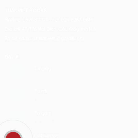
TUANVIET BOOKS
Hotline: 0976.811.179 - Tel: 024-6267-0616
Địa chỉ: 47/176 Mai Dịch, Cầu Giấy, Hà Nội
Email:
sanxuattuanviet@gmail.com
Đặt in
Túi giấy
500
₫
Tờ rơi
150.000
₫
Tờ gấp
150.000
₫
Catalogue