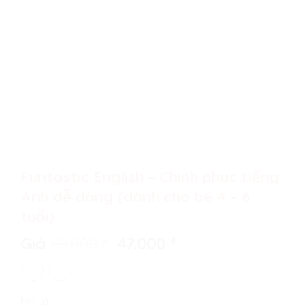
Funtastic English – Chinh phục tiếng
Anh dễ dàng (dành cho bé 4 – 6
tuổi)
Original
Current
Giá
89.000
₫
47.000
₫
price
price
was:
is:
89.000 ₫.
47.000 ₫.
Mô tả