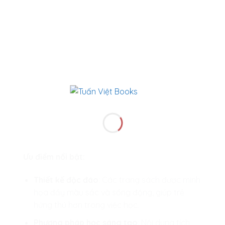
Ưu điểm nổi bật:
Thiết kế độc đáo
: Các trang sách được minh
họa đầy màu sắc và sống động, giúp trẻ
hứng thú hơn trong việc học.
Phương pháp học sáng tạo
: Nội dung tích