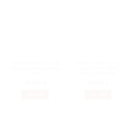
Ehon Nhận biết: Chân ải
Ehon Âm thanh: Đồ vật
Chân ai: Động vật trong
của Gấu Pun – Kính
nhà
coong Kính coong
39.000
₫
35.000
₫
CHI TIẾT
CHI TIẾT