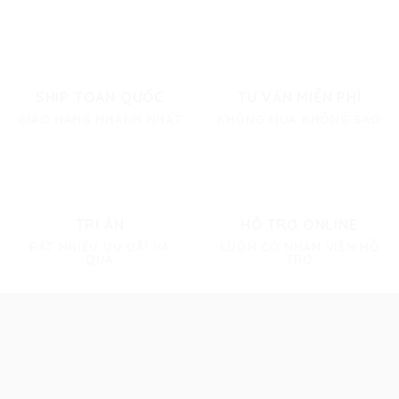
SHIP TOÀN QUỐC
TƯ VẤN MIỄN PHÍ
GIAO HÀNG NHANH NHẤT
KHÔNG MUA KHÔNG SAO
TRI ÂN
HỖ TRỢ ONLINE
RẤT NHIỀU ƯU ĐÃI VÀ
LUÔN CÓ NHÂN VIÊN HỖ
QUÀ
TRỢ