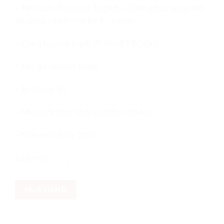
– Tên sách: Funtastic English – Chinh phục tiếng Anh
dễ dàng (dành cho bé 4 – 6 tuổi)
– Công ty phát hành: TUANVIET BOOKS
– Tác giả: Amelia Smith
– Số trang: 60
– Nhà xuất bản: Nhà Xuất Bản Hà Nội
– Năm xuất bản: 2024
Funtastic English - Chinh phục tiếng Anh dễ dàng
Số lượng
MUA HÀNG