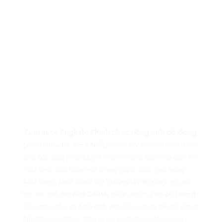
Funtastic English: Chinh phục tiếng Anh dễ dàng
(dành cho bé 4 – 6 tuổi)
là lựa chọn hoàn hảo dành
cho các bậc phụ huynh muốn mang đến cho con em
một khởi đầu tuyệt vời trong hành trình học tiếng
Anh. Được phát hành bởi
TUANVIET BOOKS
và viết
bởi tác giả
Amelia Smith
, cuốn sách gồm
60 trang
đầy màu sắc và hình ảnh sinh động giúp bé dễ dàng
tiếp thu kiến thức. Đây là bộ sách hoàn toàn mới,