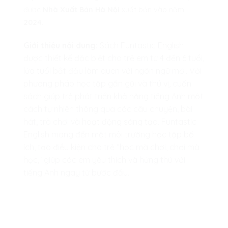
được
Nhà Xuất Bản Hà Nội
xuất bản vào năm
2024
.
Giới thiệu nội dung:
Sách Funtastic English
được thiết kế đặc biệt cho trẻ em từ 4 đến 6 tuổi,
lứa tuổi bắt đầu làm quen với ngôn ngữ mới. Với
phương pháp học tập gần gũi và thú vị, cuốn
sách giúp trẻ phát triển khả năng tiếng Anh một
cách tự nhiên thông qua các câu chuyện, bài
hát, trò chơi và hoạt động sáng tạo. Funtastic
English mang đến một môi trường học tập bổ
ích, tạo điều kiện cho trẻ “học mà chơi, chơi mà
học,” giúp các em yêu thích và hứng thú với
tiếng Anh ngay từ bước đầu.