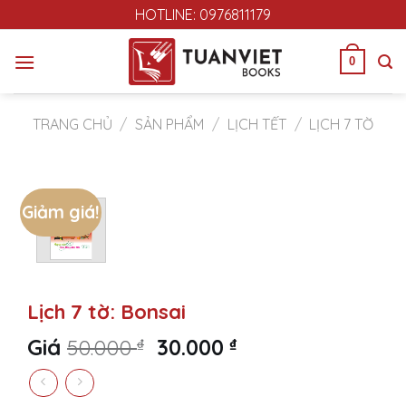
Skip
HOTLINE: 0976811179
to
content
0
TRANG CHỦ
/
SẢN PHẨM
/
LỊCH TẾT
/
LỊCH 7 TỜ
Giảm giá!
Lịch 7 tờ: Bonsai
Original
Current
Giá
50.000
₫
30.000
₫
price
price
was:
is: