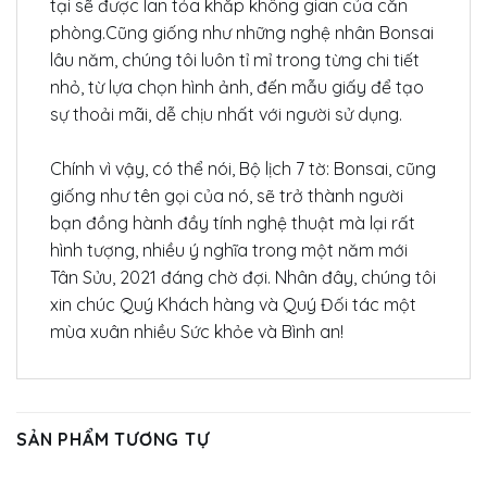
tại sẽ được lan tỏa khắp không gian của căn
phòng.Cũng giống như những nghệ nhân Bonsai
lâu năm, chúng tôi luôn tỉ mỉ trong từng chi tiết
nhỏ, từ lựa chọn hình ảnh, đến mẫu giấy để tạo
sự thoải mãi, dễ chịu nhất với người sử dụng.
Chính vì vậy, có thể nói, Bộ lịch 7 tờ: Bonsai, cũng
giống như tên gọi của nó, sẽ trở thành người
bạn đồng hành đầy tính nghệ thuật mà lại rất
hình tượng, nhiều ý nghĩa trong một năm mới
Tân Sửu, 2021 đáng chờ đợi. Nhân đây, chúng tôi
xin chúc Quý Khách hàng và Quý Đối tác một
mùa xuân nhiều Sức khỏe và Bình an!
SẢN PHẨM TƯƠNG TỰ