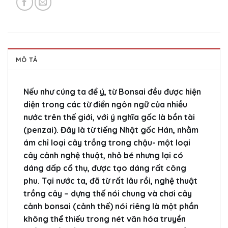
MÔ TẢ
Nếu như cúng ta để ý, từ Bonsai đều được hiện
diện trong các từ điển ngôn ngữ của nhiều
nước trên thế giới, với ý nghĩa gốc là bồn tài
(penzai). Đây là từ tiếng Nhật gốc Hán, nhằm
ám chỉ loại cây trồng trong chậu- một loại
cây cảnh nghệ thuật, nhỏ bé nhưng lại có
dáng dấp cổ thụ, được tạo dáng rất công
phu. Tại nước ta, đã từ rất lâu rồi, nghệ thuật
trồng cây – dựng thế nói chung và chơi cây
cảnh bonsai (cảnh thế) nói riêng là một phần
không thể thiếu trong nét văn hóa truyền