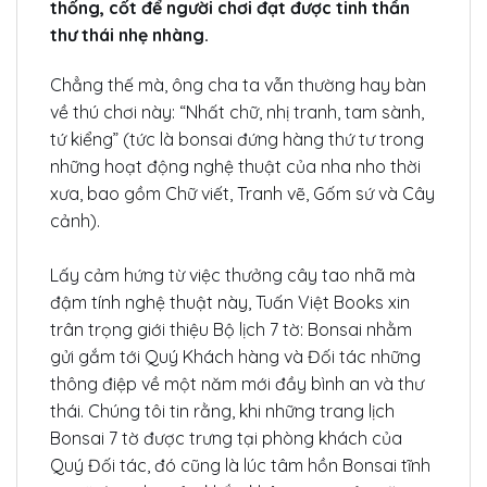
thống, cốt để người chơi đạt được tinh thần
thư thái nhẹ nhàng.
Chẳng thế mà, ông cha ta vẫn thường hay bàn
về thú chơi này: “Nhất chữ, nhị tranh, tam sành,
tứ kiểng” (tức là bonsai đứng hàng thứ tư trong
những hoạt động nghệ thuật của nha nho thời
xưa, bao gồm Chữ viết, Tranh vẽ, Gốm sứ và Cây
cảnh).
Lấy cảm hứng từ việc thưởng cây tao nhã mà
đậm tính nghệ thuật này, Tuấn Việt Books xin
trân trọng giới thiệu Bộ lịch 7 tờ: Bonsai nhằm
gửi gắm tới Quý Khách hàng và Đối tác những
thông điệp về một năm mới đầy bình an và thư
thái. Chúng tôi tin rằng, khi những trang lịch
Bonsai 7 tờ được trưng tại phòng khách của
Quý Đối tác, đó cũng là lúc tâm hồn Bonsai tĩnh