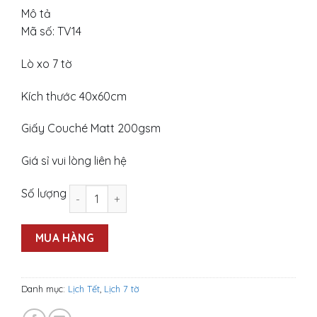
50.000 ₫.
30.000 ₫.
Mô tả
Mã số: TV14
Lò xo 7 tờ
Kích thước 40x60cm
Giấy Couché Matt 200gsm
Giá sỉ vui lòng liên hệ
Lịch 7 tờ: Bonsai số lượng
Số lượng
MUA HÀNG
Danh mục:
Lịch Tết
,
Lịch 7 tờ