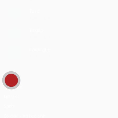
Tờ rơi
150.000
₫
Tờ gấp
150.000
₫
Catalogue
150.000
₫
Liên kết
Trang chủ
Lịch Tết
Sách
Sổ giấy – Vở học sinh