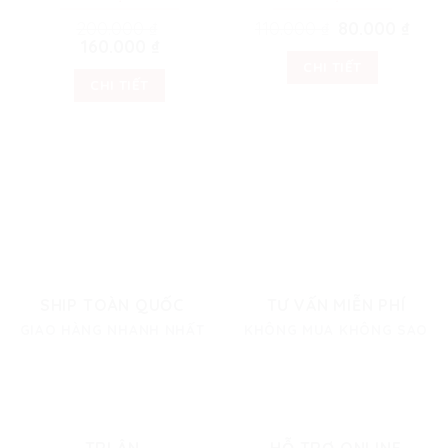
200.000
₫
110.000
₫
Original
80.000
₫
Curre
price
price
Original
160.000
₫
Current
was:
is:
price
price
110.000 ₫.
80.00
CHI TIẾT
was:
is:
200.000 ₫.
160.000 ₫.
CHI TIẾT
SHIP TOÀN QUỐC
TƯ VẤN MIỄN PHÍ
GIAO HÀNG NHANH NHẤT
KHÔNG MUA KHÔNG SAO
TRI ÂN
HỖ TRỢ ONLINE