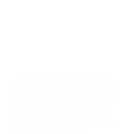
Đây chính là thông điệp mà chúng tôi muốn
nhắn gửi nhằm tôn vinh những công trình sư và
kiến trúc sư lỗi lạc trong lịch sử loài người, từ Đấu
trường La Mã cổ đại, cho tới Đền thờ Taj Mahal
hay Nha hát Opera Sydney. Lịch Chữ A được
thiết kế với những hình ảnh sống động, tượng
trưng cho những danh thắng trải dài từ Âu sang
Á, từ Châu Mỹ tới Châu Đại dương.