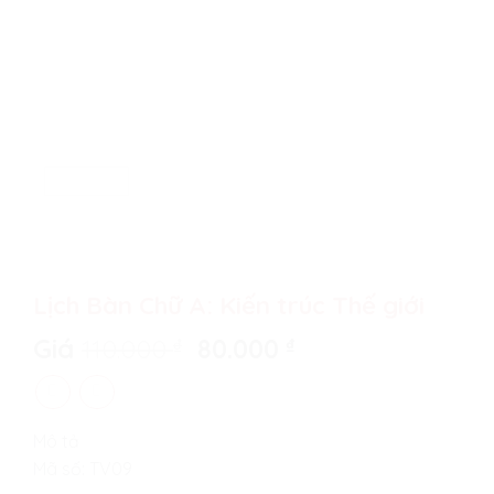
Lịch Bàn Chữ A: Kiến trúc Thế giới
Original
Current
Giá
110.000
₫
80.000
₫
price
price
was:
is:
110.000 ₫.
80.000 ₫.
Mô tả
Mã số: TV09