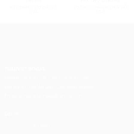
RẤT NHIỀU ƯU ĐÃI VÀ
LUÔN CÓ NHÂN VIÊN HỖ
QUÀ
TRỢ
TUANVIET BOOKS
Hotline: 0976.811.179 - Tel: 024-6267-0616
Địa chỉ: 47/176 Mai Dịch, Cầu Giấy, Hà Nội
Email:
sanxuattuanviet@gmail.com
Đặt in
Túi giấy
500
₫