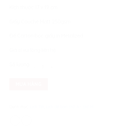
Kích thước 17 x 19 cm
Giấy Couché Matt 250gsm
Đế Carton bọc giấy in Metalized
Giá sỉ vui lòng liên hệ
Lịch Bàn Chữ A: Kiến trúc Thế giới số lượng
Số lượng
MUA HÀNG
Danh mục:
Lịch Tết
,
Lịch để bàn chữ A - chữ M