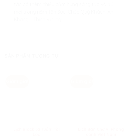
tác có thêm nhiều cảm hứng sáng tạo và đổi
mới trong năm Tân Sửu. Chúc Quý Khách: An
Khang – Thịnh Vượng!
SẢN PHẨM TƯƠNG TỰ
Giảm giá!
Giảm giá!
Lịch Block 52 Tuần: Tài
Lịch Bàn Chữ A: Phong
Lộc
cảnh Việt Nam