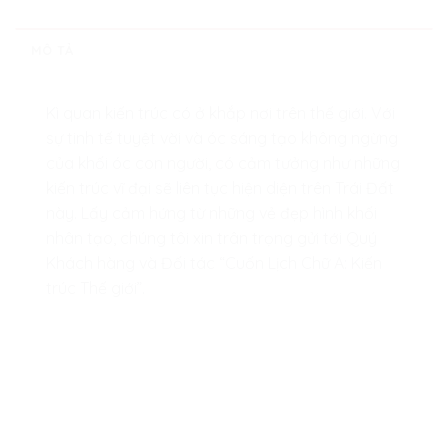
MÔ TẢ
Kì quan kiến trúc có ở khắp nơi trên thế giới. Với
sự tinh tế tuyệt vời và óc sáng tạo không ngừng
của khối óc con người, có cảm tưởng như những
kiến trúc vĩ đại sẽ liên tục hiện diện trên Trái Đất
này. Lấy cảm hứng từ những vẻ đẹp hình khối
nhân tạo, chúng tôi xin trân trọng gửi tới Quý
Khách hàng và Đối tác “Cuốn Lịch Chữ A: Kiến
trúc Thế giới”.