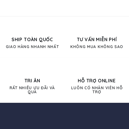
135.000 ₫.
99.000 ₫.
SHIP TOÀN QUỐC
TƯ VẤN MIỄN PHÍ
GIAO HÀNG NHANH NHẤT
KHÔNG MUA KHÔNG SAO
TRI ÂN
HỖ TRỢ ONLINE
RẤT NHIỀU ƯU ĐÃI VÀ
LUÔN CÓ NHÂN VIÊN HỖ
QUÀ
TRỢ