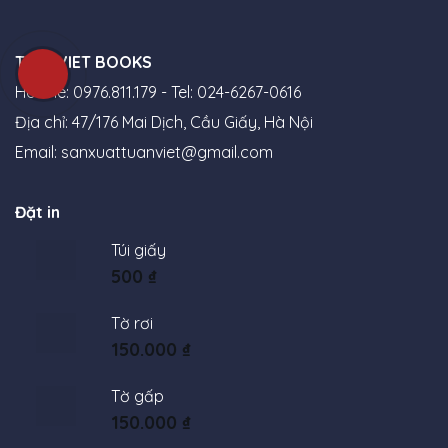
TUANVIET BOOKS
Hotline: 0976.811.179 - Tel: 024-6267-0616
Địa chỉ: 47/176 Mai Dịch, Cầu Giấy, Hà Nội
Email:
sanxuattuanviet@gmail.com
Đặt in
Túi giấy
500
₫
Tờ rơi
150.000
₫
Tờ gấp
150.000
₫