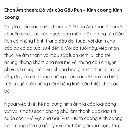
Ehon Âm thanh: Đồ vật của Gấu Pun – Kính coong Kính
coong
Đây là cuốn sách nằm trong bộ “Ehon Âm Thanh” nói về
chuyến phiêu lưu của người bạn mũm mĩm mang tên Gấu
Pun có những hành trang đầu đời tuyệt vời dành cho
các bé có độ tuổi từ 4 đến 6. Với độ tuổi này, việc nhận
thức về âm thanh và màu sắc luôn đem lại cho trẻ
những những khám phá mới mẻ về những câu chuyện
phiêu lưu cùng niềm vui không bao giờ kết thúc. Chính vì
vậy, đây là một trong những cuốn sách Ehon cho bé 4
tuổi truyền tải những niềm hứng khởi cần thiết cho các
bé.
Ngoài việc thiết kế nội dung hình ảnh là các loài động
vật với smafu sách phong phú, âm thanh độc đáo thì
cuốn sách
Đồ vật của Gấu Pun – Kính coong Kính coong
còn mang đến sự gần gũi về một thế giới vui nhộn, đầy