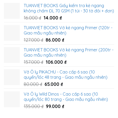
TUANVIET BOOKS Giấy kiểm tra kẻ ngang
không chấm ĐL 70 GSM (1 túi - 30 tờ đôi + đơn)
Original
Current
16.000
₫
14.000
₫
price
price
TUANVIET BOOKS Vở kẻ ngang Primer (120tr -
was:
is:
Giao mẫu ngẫu nhiên)
16.000 ₫.
14.000 ₫.
Original
Current
127.000
₫
86.000
₫
price
price
TUANVIET BOOKS Vở kẻ ngang Primer (200tr -
was:
is:
Giao mẫu ngẫu nhiên)
127.000 ₫.
86.000 ₫.
Original
Current
157.000
₫
106.000
₫
price
price
Vở Ô ly PIKACHU - Cao cấp 6 sao (10
was:
is:
quyển/lốc 48 trang - Giao mẫu ngẫu nhiên)
157.000 ₫.
106.000 ₫.
Original
Current
80.000
₫
65.000
₫
price
price
Vở Ô ly Wild Dinos - Cao cấp 6 sao (10
was:
is:
quyển/lốc 80 trang - Giao mẫu ngẫu nhiên)
80.000 ₫.
65.000 ₫.
Original
Current
135.000
₫
99.000
₫
price
price
was:
is: