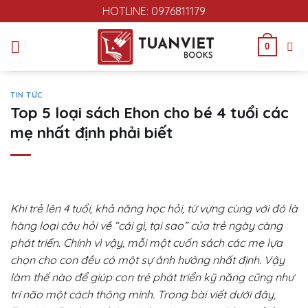
Skip
HOTLINE: 0976811179
to
content
0
TIN TỨC
Top 5 loại sách Ehon cho bé 4 tuổi các
mẹ nhất định phải biết
Khi trẻ lên 4 tuổi, khả năng học hỏi, từ vựng cùng với đó là
hàng loại câu hỏi về “cái gì, tại sao” của trẻ ngày càng
phát triển. Chính vì vậy, mỗi một cuốn sách các mẹ lựa
chọn cho con đều có một sự ảnh hưởng nhất định. Vậy
làm thế nào để giúp con trẻ phát triển kỹ năng cũng như
trí não một cách thông minh. Trong bài viết dưới đây,