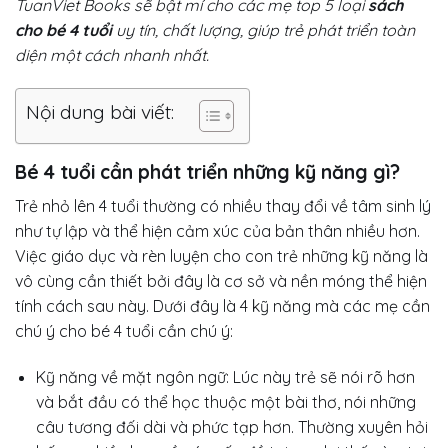
TuanViet Books sẽ bật mí cho các mẹ top 5 loại
sách
cho bé 4 tuổi
uy tín, chất lượng, giúp trẻ phát triển toàn
diện một cách nhanh nhất.
Nội dung bài viết:
Bé 4 tuổi cần phát triển những kỹ năng gì?
Trẻ nhỏ lên 4 tuổi thường có nhiều thay đổi về tâm sinh lý
như tự lập và thể hiện cảm xúc của bản thân nhiều hơn.
Việc giáo dục và rèn luyện cho con trẻ những kỹ năng là
vô cùng cần thiết bởi đây là cơ sở và nền móng thể hiện
tính cách sau này. Dưới đây là 4 kỹ năng mà các mẹ cần
chú ý cho bé 4 tuổi cần chú ý:
Kỹ năng về mặt ngôn ngữ: Lúc này trẻ sẽ nói rõ hơn
và bắt đầu có thể học thuộc một bài thơ, nói những
câu tương đối dài và phức tạp hơn. Thường xuyên hỏi