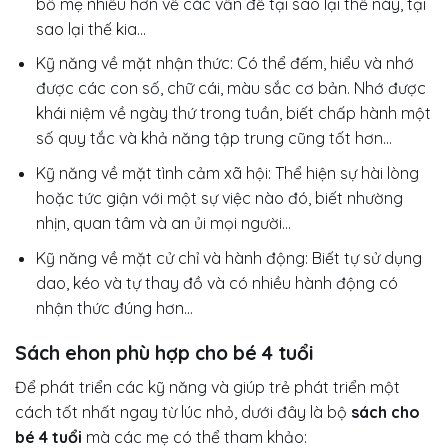
bố mẹ nhiều hơn về các vấn đề tại sao lại thế này, tại
sao lại thế kia…
Kỹ năng về mặt nhận thức: Có thể đếm, hiểu và nhớ
được các con số, chữ cái, màu sắc cơ bản. Nhớ được
khái niệm về ngày thứ trong tuần, biết chấp hành một
số quy tắc và khả năng tập trung cũng tốt hơn…
Kỹ năng về mặt tình cảm xã hội: Thể hiện sự hài lòng
hoặc tức giận với một sự việc nào đó, biết nhường
nhịn, quan tâm và an ủi mọi người…
Kỹ năng về mặt cử chỉ và hành động: Biết tự sử dụng
dao, kéo và tự thay đồ và có nhiều hành động có
nhận thức đúng hơn…
Sách ehon phù hợp cho bé 4 tuổi
Để phát triển các kỹ năng và giúp trẻ phát triển một
cách tốt nhất ngay từ lúc nhỏ, dưới đây là bộ
sách cho
bé 4 tuổi
mà các mẹ có thể tham khảo: