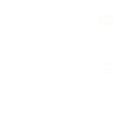
Giảm gi
Combo
tích 
Việt 
120