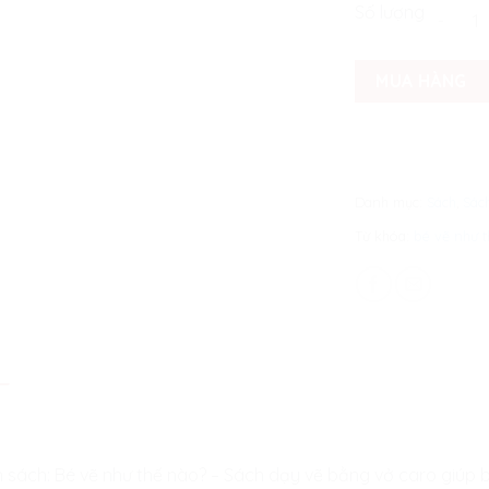
Bé vẽ n
Số lượng
MUA HÀNG
Danh mục:
Sách
,
Sác
Từ khóa:
bé vẽ như 
n sách: Bé vẽ như thế nào? – Sách dạy vẽ bằng vở caro giúp