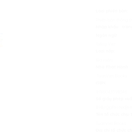
Loại phiên bản:
Phiên bản thông 
Nhập khẩu: tron
Ngôn ngữ:
Tiếng Việt
Loại nắp:
Bìa mềm
Nhà Phát Hành
:TuanViet Books
ISBN:
9786043598346
Số giấy phép xuấ
898/QĐPH-NXBH
Tên tổ chức chịu 
TuanViet Books
Địa chỉ tổ chức c