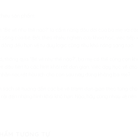
 thiệu sản phẩm:
 “Bé vẽ như thế nào?” là cẩm nang đầu đời của ba mẹ và các
 sống của bé. Bởi, theo nhiều nghiên cứu khoa học, việc tiếp
n đồng đều hơn về tư duy logic cũng như khả năng sáng tạo.
ó, thông qua “Bé vẽ như thế nào?”, ba mẹ có thể cùng con k
vẽ đầu tiên từ các hình khối rất đơn giản. Việc dạy học vẽ cho
 nhẫn nại, rất hữu ích cho con sau này đúng không ba mẹ?
 sách sẽ hướng dẫn các bé vẽ tranh đơn giản theo từng chủ
 rồi đến những hình khối khó hơn. Nào, hãy cùng nhau vẽ nên
PHẨM TƯƠNG TỰ