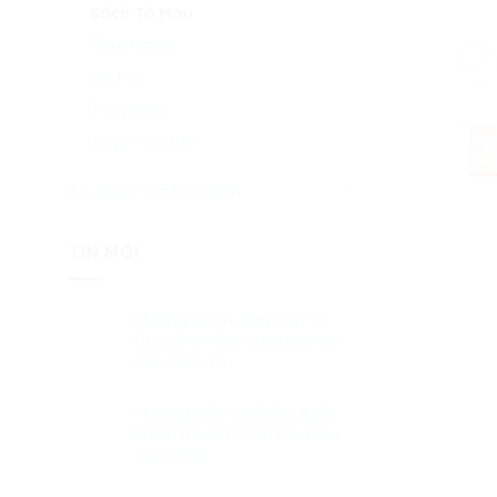
Sách Tô Màu
Take Notes
thẻ học
Tiếng Anh
Truyện Cổ tích
Sổ giấy - Vở học sinh
(17)
TIN MỚI
Những cách dạy con tư
duy phản biện mà bố mẹ
nên nắm rõ
Hướng dẫn cách khuyến
khích trẻ đặt câu hỏi hiệu
quả nhất