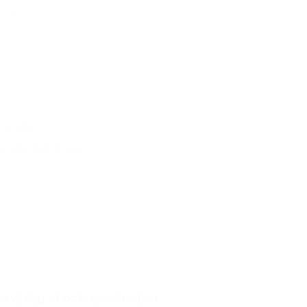
hư thế nào? - Sách dạy vẽ bằng vở caro giúp bé vẽ đẹp - Các b
h Tô Màu
thế nào
,
Sách
,
Tô màu
 bé vẽ đẹp – Các bước vẽ cơ bản