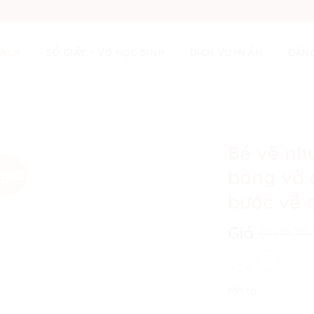
SÁCH
SỔ GIẤY – VỞ HỌC SINH
DỊCH VỤ IN ẤN
ĐĂNG
Bé vẽ nh
giá!
bằng vở 
bước vẽ 
Giá
90.000
Mô tả