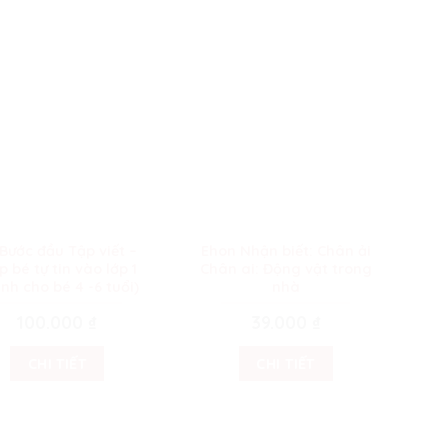
Bước đầu Tập viết –
Ehon Nhận biết: Chân ải
Eh
p bé tự tin vào lớp 1
Chân ai: Động vật trong
Ch
nh cho bé 4 -6 tuổi)
nhà
100.000
₫
39.000
₫
CHI TIẾT
CHI TIẾT