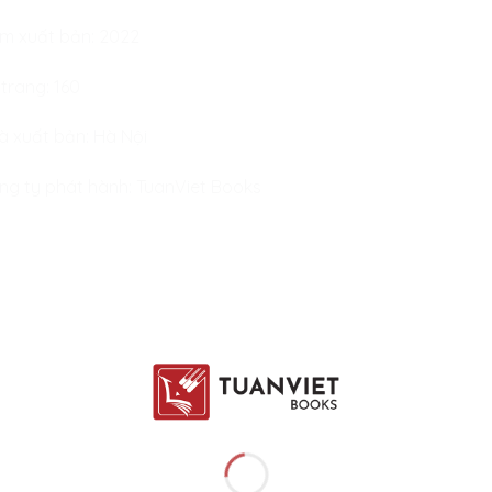
m xuất bản: 2022
 trang: 160
à xuất bản: Hà Nội
ng ty phát hành: TuanViet Books