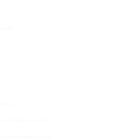
thường
g nước
t bản:
N
trách nhiệm sản xuất:
hịu trách nhiệm sản xuất