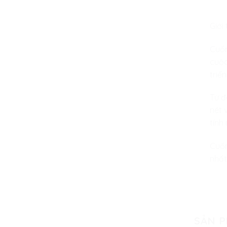
Giới
Cuốn
cuộc
triể
Từ đ
nét 
tính
Cuốn
nhất
SẢN 