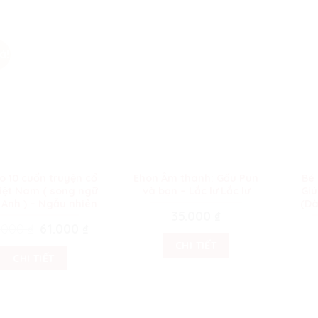
á!
 10 cuốn truyện cổ
Ehon Âm thanh: Gấu Pun
Bé 
Việt Nam ( song ngữ
và bạn – Lắc lư Lắc lư
Giú
– Anh ) – Ngẫu nhiên
(Dà
35.000
₫
.000
₫
Original
61.000
₫
Current
price
price
CHI TIẾT
was:
is:
120.000 ₫.
61.000 ₫.
CHI TIẾT