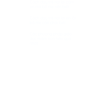
Cách dạy trẻ nói lời cảm
ơn mà bố mẹ nên biết
Cách dạy trẻ nói lời xin lỗi
bố mẹ cần phải biết
Các phương pháp giáo
dục mầm non hiệu quả
nhất