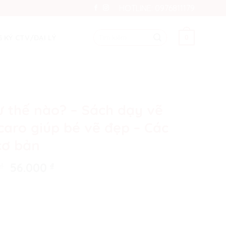
HOTLINE: 0976811179
Tìm
 KÝ CTV/ĐẠI LÝ
0
kiếm:
ư thế nào? – Sách dạy vẽ
caro giúp bé vẽ đẹp – Các
cơ bản
Original
Current
₫
56.000
₫
price
price
was:
is:
90.000 ₫.
56.000 ₫.