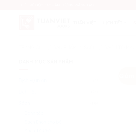
Skip
THIẾT KẾ ĐỘC ĐÁO - ẤN TƯỢNG -SÁNG TẠO
to
content
TUẤN VIỆT
LỊCH TẾT
TRANG CHỦ
/
SẢN PHẨM
/
SÁCH
/
SÁCH TÔ MÀU
DANH MỤC SẢN PHẨM
Giảm 
Dịch vụ in ấn
(5)
Lịch Tết
(24)
Sách
(106)
Danh tác
Sách Ehon cho bé
Sách Tô Chữ