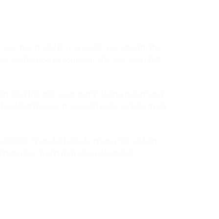
 con trong việc khơi gợi cảm xúc và cảm thụ
 xúc với hội họa từ sớm giúp cho các con phát
hám phá thế giới xung quanh thông qua những
 bé đồng thời cũng giúp rèn luyện sự kiên trì và
 đề khác nhau, bắt đầu từ những nét cơ bản
 những bức tranh thật sống động nhé!