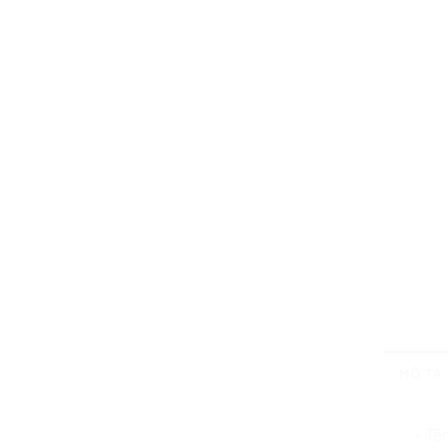
MÔ TẢ
– Tê