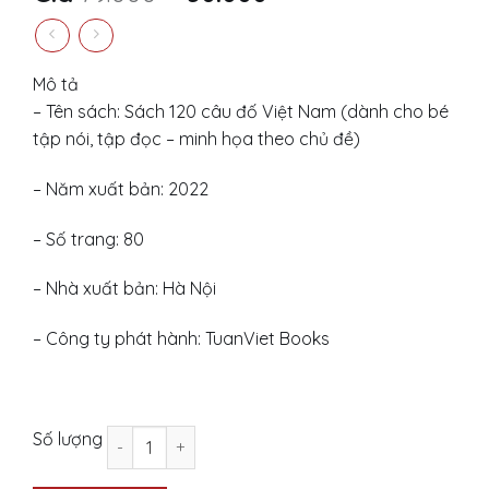
price
price
was:
is:
79.000 ₫.
50.000 ₫.
Mô tả
– Tên sách: Sách 120 câu đố Việt Nam (dành cho bé
tập nói, tập đọc – minh họa theo chủ đề)
– Năm xuất bản: 2022
– Số trang: 80
– Nhà xuất bản: Hà Nội
– Công ty phát hành: TuanViet Books
Sách 120 câu đố Việt Nam (dành cho bé tập nói, 
Số lượng