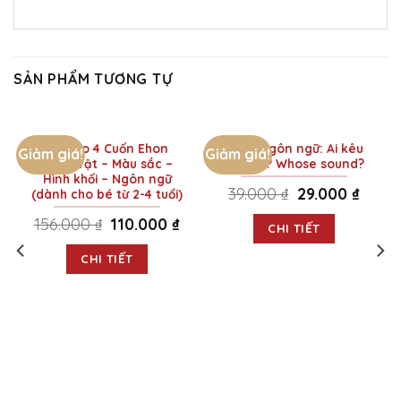
SẢN PHẨM TƯƠNG TỰ
Combo 4 Cuốn Ehon
Ehon Ngôn ngữ: Ai kêu
Giảm giá!
Giảm giá!
Động vật – Màu sắc –
thế nhỉ? Whose sound?
Hình khối – Ngôn ngữ
39.000
₫
Original
29.000
₫
Curren
(dành cho bé từ 2-4 tuổi)
price
price
was:
is:
156.000
₫
Original
110.000
₫
Current
39.000 ₫.
29.000 
CHI TIẾT
price
price
was:
is:
156.000 ₫.
110.000 ₫.
CHI TIẾT