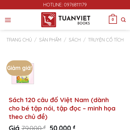
Skip
HOTLINE: 0976811179
to
content
0
TRANG CHỦ
/
SẢN PHẨM
/
SÁCH
/
TRUYỆN CỔ TÍCH
Giảm giá!
Sách 120 câu đố Việt Nam (dành
cho bé tập nói, tập đọc – minh họa
theo chủ đề)
Original
Current
Giá
79.000
₫
50.000
₫