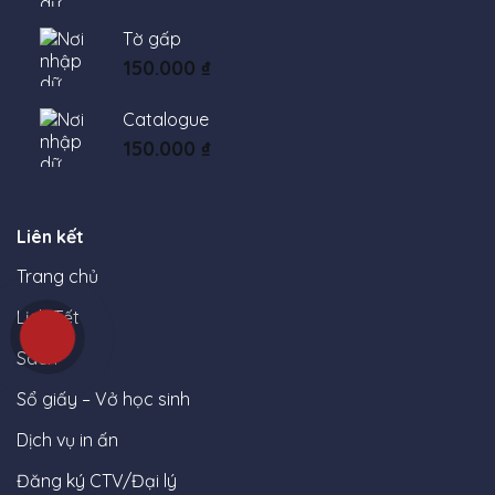
Tờ gấp
150.000
₫
Catalogue
150.000
₫
Liên kết
Trang chủ
Lịch Tết
Sách
Sổ giấy – Vở học sinh
Dịch vụ in ấn
Đăng ký CTV/Đại lý