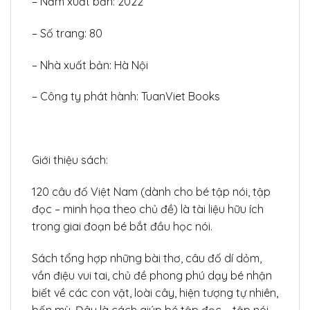
– Năm xuất bản: 2022
– Số trang: 80
– Nhà xuất bản: Hà Nội
– Công ty phát hành: TuanViet Books
Giới thiệu sách:
120 câu đố Việt Nam (dành cho bé tập nói, tập
đọc – minh họa theo chủ đề) là tài liệu hữu ích
trong giai đoạn bé bắt đầu học nói.
Sách tổng hợp những bài thơ, câu đố dí dỏm,
vần điệu vui tai, chủ đề phong phú dạy bé nhận
biết về các con vật, loài cây, hiện tượng tự nhiên,
bốn mù. Đây là cách giúp bé tập đọc – tập nói