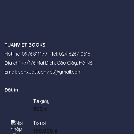
TUANVIET BOOKS
Hotline: 0976.811.179 - Tel: 024-6267-0616
Địa chỉ: 47/176 Mai Dịch, Cầu Giấy, Hà Nội
Email:
sanxuattuanviet@gmail.com
Đặt in
Túi giấy
500
₫
Tờ rơi
150.000
₫