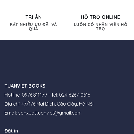
TRI ÂN
HỖ TRỢ ONLINE
RẤT NHIỀU ƯU ĐÃI VÀ
LUÔN CÓ NHÂN VIÊN HỖ
QUÀ
TRỢ
TUANVIET BOOKS
Hotline: 0976.811.179 - Tel: 024-6267-0616
Địa chỉ: 47/176 Mai Dịch, Cầu Giấy, Hà Nội
Email:
sanxuattuanviet@gmail.com
Đặt in