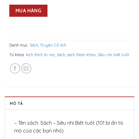
MUA HÀNG
Danh mục:
Sách
,
Truyện Cổ tích
Từ khóa:
kích thích tò mò
,
Sách
,
sách tham khảo
,
Siêu nhí biết tuốt
MÔ TẢ
– Tên sách: Sách – Siêu nhí Biết tuốt (101 bí ẩn tò
mò của các bạn nhỏ)