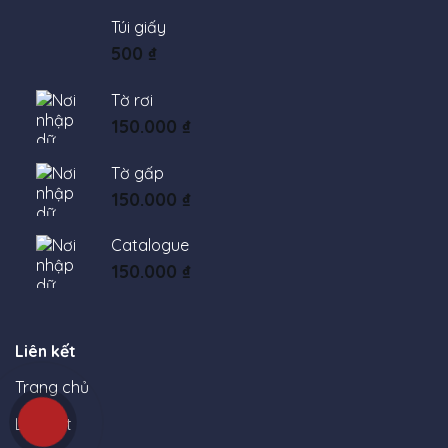
Túi giấy
500
₫
Tờ rơi
150.000
₫
Tờ gấp
150.000
₫
Catalogue
150.000
₫
Liên kết
Trang chủ
Lịch Tết