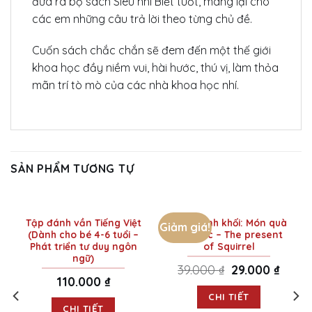
đưa ra bộ sách Siêu nhí Biết tuốt, mang lại cho
các em những câu trả lời theo từng chủ đề.
Cuốn sách chắc chắn sẽ đem đến một thế giới
khoa học đầy niềm vui, hài hước, thú vị, làm thỏa
mãn trí tò mò của các nhà khoa học nhí.
SẢN PHẨM TƯƠNG TỰ
Tập đánh vần Tiếng Việt
Ehon Hình khối: Món quà
Giảm giá!
(Dành cho bé 4-6 tuổi –
của Sóc – The present
Phát triển tư duy ngôn
of Squirrel
ngữ)
39.000
₫
Original
29.000
₫
Curren
price
price
110.000
₫
was:
is:
39.000 ₫.
29.000 
CHI TIẾT
CHI TIẾT