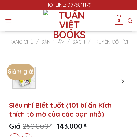
Skip
HOTLINE: 0976811179
to
content
0
TRANG CHỦ
/
SẢN PHẨM
/
SÁCH
/
TRUYỆN CỔ TÍCH
Giảm giá!
Siêu nhí Biết tuốt (101 bí ẩn Kích
thích tò mò của các bạn nhỏ)
Original
Current
Giá
250.000
₫
143.000
₫
price
price