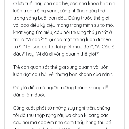
Ở lứa tuổi này của các bé, các nhà khoa học nhí
luôn tràn trề hy vọng, cùng những ngây thơ
trong sáng buổi ban đầu. Đứng trước thế giới
với bao điều kỳ diệu mang trong mình sự tò mò,
khát vọng tìm hiểu, câu nói thường thấy nhất ở
trẻ là “Vì sao?” “Tại sao mặt trăng luôn đi theo
ta?”, “Tại sao bò tót lại ghét màu đỏ?’’, “Ai Cập ở
đâu?” hay “Ai đã đi vòng quanh thế giới?”
Trẻ con quan sát thế giới xung quanh và luôn
luôn đặt câu hỏi về những băn khoăn của mình.
Đây là điều mà người trưởng thành không dễ
dàng làm được.
Cũng xuất phát từ những suy nghĩ trên, chúng
tôi đã thu thập rộng rãi, lựa chọn kĩ càng các
câu hỏi mà các em nhỏ cảm thấy hứng thú để