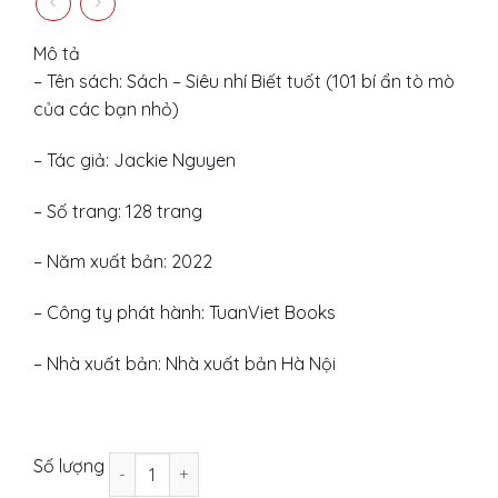
was:
is:
250.000 ₫.
143.000 ₫.
Mô tả
– Tên sách: Sách – Siêu nhí Biết tuốt (101 bí ẩn tò mò
của các bạn nhỏ)
– Tác giả: Jackie Nguyen
– Số trang: 128 trang
– Năm xuất bản: 2022
– Công ty phát hành: TuanViet Books
– Nhà xuất bản: Nhà xuất bản Hà Nội
Siêu nhí Biết tuốt (101 bí ẩn Kích thích tò mò của
Số lượng