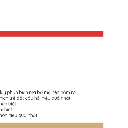
duy phản biện mà bố mẹ nên nắm rõ
ch trẻ đặt câu hỏi hiệu quả nhất
nên biết
ải biết
on hiệu quả nhất