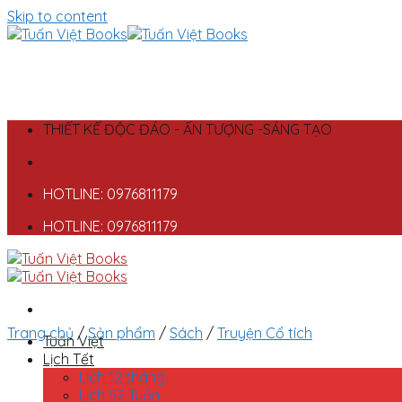
Skip to content
THIẾT KẾ ĐỘC ĐÁO - ẤN TƯỢNG -SÁNG TẠO
HOTLINE: 0976811179
HOTLINE: 0976811179
Trang chủ
/
Sản phẩm
/
Sách
/
Truyện Cổ tích
Tuấn Việt
Lịch Tết
Lịch 12 tháng
Lịch 52 Tuần