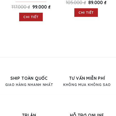
105.000
₫
Original
89.000
₫
Curre
price
price
117.000
₫
Original
99.000
₫
Current
was:
is:
price
price
105.000 ₫.
89.00
CHI TIẾT
was:
is:
117.000 ₫.
99.000 ₫.
CHI TIẾT
SHIP TOÀN QUỐC
TƯ VẤN MIỄN PHÍ
GIAO HÀNG NHANH NHẤT
KHÔNG MUA KHÔNG SAO
TRI ÂN
HỖ TRỢ ONLINE