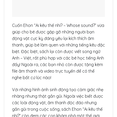
Cuốn Ehon “Ai kêu thế nhỉ? – Whose sound?” vừa
giúp cho bé được gặp gỡ những người bạn
động vật cực kỳ đáng yêu lại kích thích âm
thanh, giúp bé làm quen với những tiếng kêu đặc
biệt. Đặc biệt, sách lại còn được viết song ngữ
Anh – Việt, rất phù hợp với các bé học tiếng Anh
đấy! Ngoài ra, các bạn nhỏ còn được tặng kèm
file âm thanh và video trực tuyến để có thể
nghe bất cứ lúc nào!
Với những hình ảnh sinh động tạo cảm giác nhẹ
nhàng nhưng thật gần gũi. Ngoài việc biết được
các loài động vật, âm thanh độc đáo nhưng
gần gũi trong cuộc sống, sách Ehon “Ai kêu thế
nhỉ?” còn đem các con khám phá một thế giới