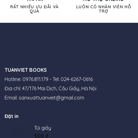
RẤT NHIỀU ƯU ĐÃI VÀ
LUÔN CÓ NHÂN VIÊN HỖ
QUÀ
TRỢ
TUANVIET BOOKS
Hotline: 0976.811.179 - Tel: 024-6267-0616
Địa chỉ: 47/176 Mai Dịch, Cầu Giấy, Hà Nội
Email:
sanxuattuanviet@gmail.com
Đặt in
Túi giấy
500
₫