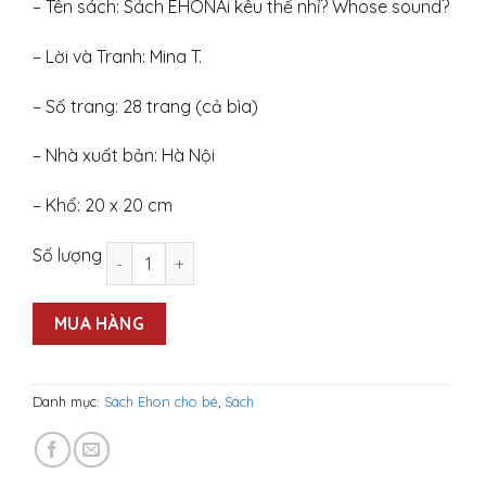
– Tên sách: Sách EHONAi kêu thế nhỉ? Whose sound?
– Lời và Tranh: Mina T.
– Số trang: 28 trang (cả bìa)
– Nhà xuất bản: Hà Nội
– Khổ: 20 x 20 cm
Ehon Ngôn ngữ: Ai kêu thế nhỉ? Whose sound? số
Số lượng
MUA HÀNG
Danh mục:
Sách Ehon cho bé
,
Sách