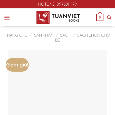
Skip
HOTLINE: 0976811179
to
content
0
TRANG CHỦ
/
SẢN PHẨM
/
SÁCH
/
SÁCH EHON CHO
BÉ
Giảm giá!