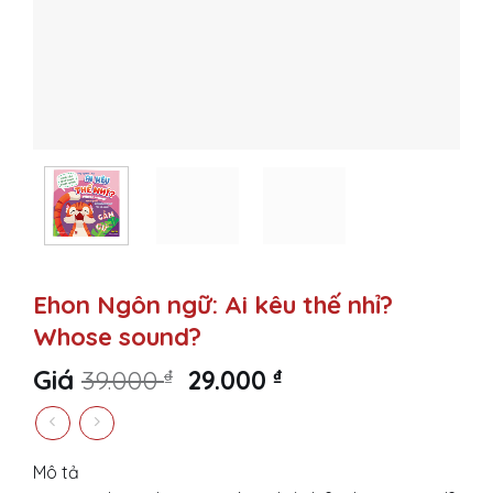
Ehon Ngôn ngữ: Ai kêu thế nhỉ?
Whose sound?
Original
Current
Giá
39.000
₫
29.000
₫
price
price
was:
is:
39.000 ₫.
29.000 ₫.
Mô tả